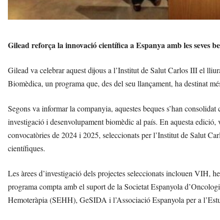
Gilead reforça la innovació científica a Espanya amb les seves b
Gilead va celebrar aquest dijous a l’Institut de Salut Carlos III el ll
Biomèdica, un programa que, des del seu llançament, ha destinat més
Segons va informar la companyia, aquestes beques s’han consolidat co
investigació i desenvolupament biomèdic al país. En aquesta edició, v
convocatòries de 2024 i 2025, seleccionats per l’Institut de Salut Carl
científiques.
Les àrees d’investigació dels projectes seleccionats inclouen VIH, h
programa compta amb el suport de la Societat Espanyola d’Oncolog
Hemoteràpia (SEHH), GeSIDA i l’Associació Espanyola per a l’Est