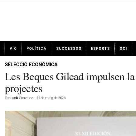
N
VIC
POLÍTICA
SUCCESSOS
ESPORTS
OCI
o
t
í
SELECCIÓ ECONÒMICA
c
Les Beques Gilead impulsen la 
i
e
projectes
s
d
Por
Jordi González
-
21 de maig de 2026
e
V
i
c
a
v