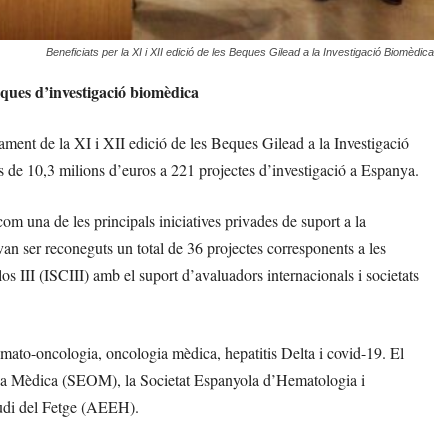
Beneficiats per la XI i XII edició de les Beques Gilead a la Investigació Biomèdica
eques d’investigació biomèdica
iurament de la XI i XII edició de les Beques Gilead a la Investigació
 de 10,3 milions d’euros a 221 projectes d’investigació a Espanya.
m una de les principals iniciatives privades de suport a la
an ser reconeguts un total de 36 projectes corresponents a les
os III (ISCIII) amb el suport d’avaluadors internacionals i societats
emato-oncologia, oncologia mèdica, hepatitis Delta i covid-19. El
ia Mèdica (SEOM), la Societat Espanyola d’Hematologia i
udi del Fetge (AEEH).