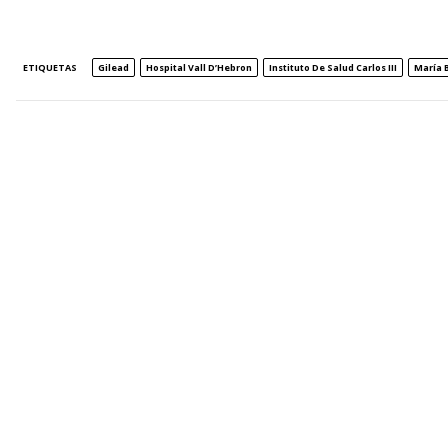
ETIQUETAS
Gilead
Hospital Vall D’Hebron
Instituto De Salud Carlos III
María 