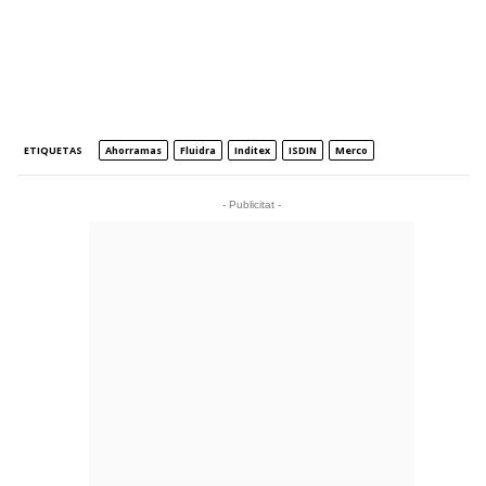
ETIQUETAS
Ahorramas
Fluidra
Inditex
ISDIN
Merco
- Publicitat -