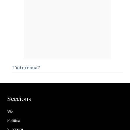
T’interessa?
Seccions
Vic
Política
Successos