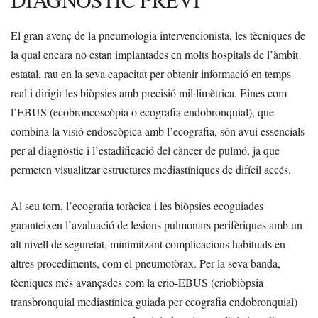
El gran avenç de la pneumologia intervencionista, les tècniques de
la qual encara no estan implantades en molts hospitals de l’àmbit
estatal, rau en la seva capacitat per obtenir informació en temps
real i dirigir les biòpsies amb precisió mil·limètrica. Eines com
l’EBUS (ecobroncoscòpia o ecografia endobronquial), que
combina la visió endoscòpica amb l’ecografia, són avui essencials
per al diagnòstic i l’estadificació del càncer de pulmó, ja que
permeten visualitzar estructures mediastíniques de difícil accés.
Al seu torn, l’ecografia toràcica i les biòpsies ecoguiades
garanteixen l’avaluació de lesions pulmonars perifèriques amb un
alt nivell de seguretat, minimitzant complicacions habituals en
altres procediments, com el pneumotòrax. Per la seva banda,
tècniques més avançades com la crio-EBUS (criobiòpsia
transbronquial mediastínica guiada per ecografia endobronquial)