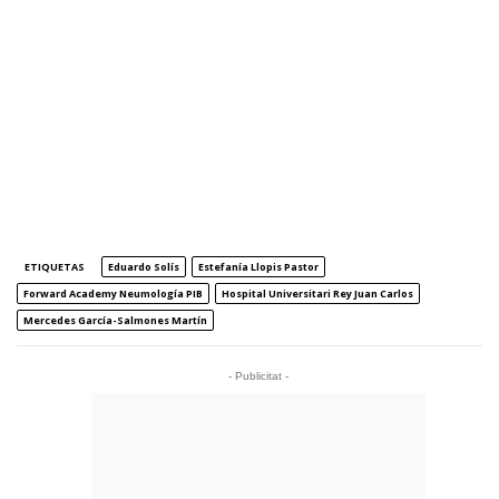
ETIQUETAS
Eduardo Solís
Estefanía Llopis Pastor
Forward Academy Neumología PIB
Hospital Universitari Rey Juan Carlos
Mercedes García-Salmones Martín
- Publicitat -