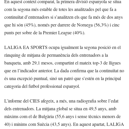
En aquest context comparat, la primera divisió espanyola se situa
com la segona més estable de totes les analitzades pel que fa a
continuïtat d’entrenadors si s’analitzen els que fa més de dos anys
que hi són (45%), només per darrere de Noruega (56,3%) i cinc
punts per sobre de la Premier League (40%).
LALIGA EA SPORTS ocupa igualment la segona posició en el
rànquing de mitjana de permanència dels entrenadors a la
banqueta, amb 29,1 mesos, compartint el mateix top-3 de lligues
que en l’indicador anterior. La dada confirma que la continuïtat no
és una excepció puntual, sinó un patró que s’estén en la principal
categoria del futbol professional espanyol.
L’informe del CIES afegeix, a més, una radiografia sobre l’edat
dels entrenadors. La mitjana global se situa en 49,5 anys, amb
màxims com el de Bulgària (55,6 anys i sense tècnics menors de
40) i mínims com Suècia (43,5 anys). En aquest apartat, LALIGA