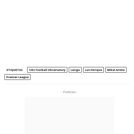
ETIQUETAS
CIES Football Observatory
LaLiga
Luis Enrique
Mikel Arteta
Premier League
- Publicitat -