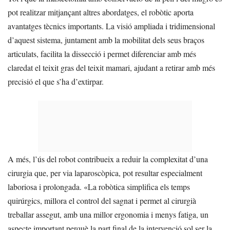
pot realitzar mitjançant altres abordatges, el robòtic aporta
avantatges tècnics importants. La visió ampliada i tridimensional
d’aquest sistema, juntament amb la mobilitat dels seus braços
articulats, facilita la dissecció i permet diferenciar amb més
claredat el teixit gras del teixit mamari, ajudant a retirar amb més
precisió el que s’ha d’extirpar.
A més, l’ús del robot contribueix a reduir la complexitat d’una
cirurgia que, per via laparoscòpica, pot resultar especialment
laboriosa i prolongada. «La robòtica simplifica els temps
quirúrgics, millora el control del sagnat i permet al cirurgià
treballar assegut, amb una millor ergonomia i menys fatiga, un
aspecte important perquè la part final de la intervenció sol ser la