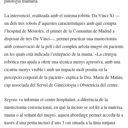
patologia mamària.
La intervenció, realitzada amb el sistema robòtic Da Vinci Xi —
un dels tres robots d’aquestes característiques amb què compta
l’hospital de Móstoles, el primer de la Comunitat de Madrid a
disposar de tres Da Vinci—, permet practicar una mastectomia
amb conservació de la pell i del complex arèola-mugró en pacients
en les quals està indicada l’extirpació de la mama. «La cirurgia
robòtica ens ajuda a oferir una tècnica menys agressiva, amb una
cicatriu menys visible i amb un impacte molt positiu en la
percepció corporal de la pacient», explica la Dra. María de Matías,
cap associada del Servei de Ginecologia i Obstetrícia del centre.
Segons va informar el centre hospitalari, a diferència de la
mastectomia convencional, en què la incisió se sol fer a la mateixa
mama o al voltant del mugró, aquest abordatge permet accedir-hi a
través d’una petita incisió d’uns 3 cm situada a la línia mitjana