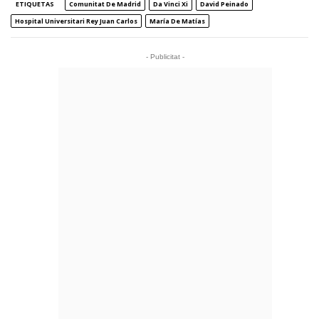
ETIQUETAS
Comunitat De Madrid
Da Vinci Xi
David Peinado
Hospital Universitari Rey Juan Carlos
María De Matías
- Publicitat -