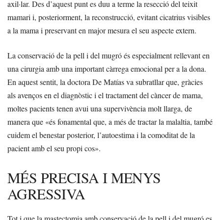
axil·lar. Des d’aquest punt es duu a terme la resecció del teixit
mamari i, posteriorment, la reconstrucció, evitant cicatrius visibles
a la mama i preservant en major mesura el seu aspecte extern.
La conservació de la pell i del mugró és especialment rellevant en
una cirurgia amb una important càrrega emocional per a la dona.
En aquest sentit, la doctora De Matías va subratllar que, gràcies
als avenços en el diagnòstic i el tractament del càncer de mama,
moltes pacients tenen avui una supervivència molt llarga, de
manera que «és fonamental que, a més de tractar la malaltia, també
cuidem el benestar posterior, l’autoestima i la comoditat de la
pacient amb el seu propi cos».
MÉS PRECISA I MENYS
AGRESSIVA
Tot i que la mastectomia amb conservació de la pell i del mugró es