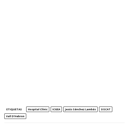
ETIQUETAS
Hospital Clínic
ICGEA
Jesús Sánchez Lambás
SISCAT
Vall D’Hebron