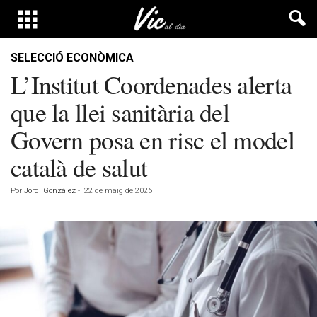
SELECCIÓ ECONÒMICA
L’Institut Coordenades alerta
que la llei sanitària del
Govern posa en risc el model
català de salut
Por
Jordi González
-
22 de maig de 2026