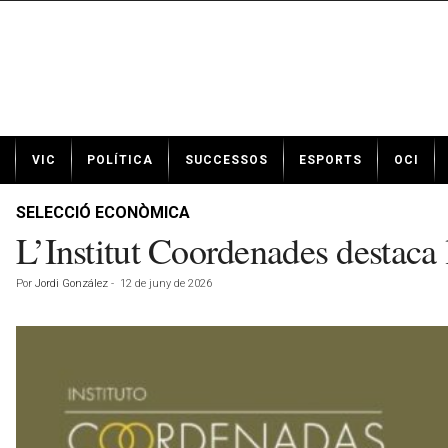
N
VIC
POLÍTICA
SUCCESSOS
ESPORTS
OCI
o
t
í
SELECCIÓ ECONÒMICA
c
L’Institut Coordenades destaca 
i
e
Por
Jordi González
-
12 de juny de 2026
s
d
e
V
i
c
a
v