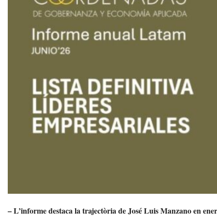
u
i
– L’informe destaca la trajectòria de José Luis Manzano en energ