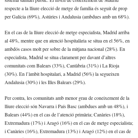
respecte a la lliure elecció de metge de família és seguit de prop
per Galícia (69%), Astúries i Andalusia (ambdues amb un 68%).
En el cas de la lliure elecció de metge especialista, Madrid arriba
al 48%, mentre que en atenció hospitalària se situa en el 56%, en
ambdós casos molt per sobre de la mitjana nacional (28%). En
especialista, Madrid se situa clarament per davant d’altres
comunitats com Balears (33%), Cantàbria (31%) i La Rioja
(30%). En l’àmbit hospitalari, a Madrid (56%) la segueixen
Andalusia (30%) i les Illes Balears (29%).
Per contra, les comunitats amb menor grau de coneixement de la
lliure elecció són Navarra i País Basc (ambdues amb un 48%), i
Balears (44%) en el cas de l’atenció primària; Canàries (18%),
Extremadura (17%) i Aragó (16%) en el cas de metge especialista;
i Canàries (16%), Extremadura (13%) i Aragó (12%) en el cas de