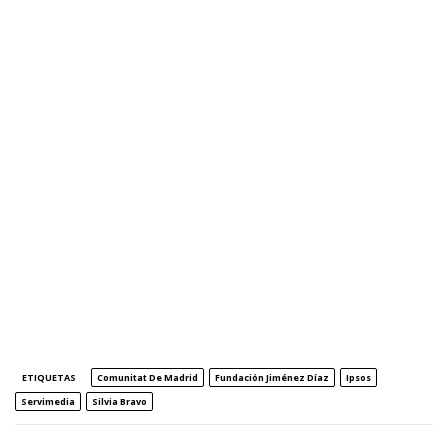
ETIQUETAS
Comunitat De Madrid
Fundación Jiménez Díaz
Ipsos
Servimedia
Silvia Bravo