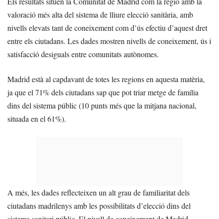
Els resultats situen la Comunitat de Madrid com la regió amb la
valoració més alta del sistema de lliure elecció sanitària, amb
nivells elevats tant de coneixement com d’ús efectiu d’aquest dret
entre els ciutadans. Les dades mostren nivells de coneixement, ús i
satisfacció desiguals entre comunitats autònomes.
Madrid està al capdavant de totes les regions en aquesta matèria,
ja que el 71% dels ciutadans sap que pot triar metge de família
dins del sistema públic (10 punts més que la mitjana nacional,
situada en el 61%).
A més, les dades reflecteixen un alt grau de familiaritat dels
ciutadans madrilenys amb les possibilitats d’elecció dins del
sistema sanitari públic. El nivell de coneixement de Madrid