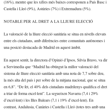
(16%), mentre que les xifres més baixes corresponen a País Basc i
Castella i Lleó (9%), Astúries (7%) i Extremadura (5%).
NOTABLE PER AL DRET A LA LLIURE ELECCIÓ
La valoració de la lliure elecció sanitària se situa en nivells elevats
entre els ciutadans, amb diferències entre comunitats autònomes i
una posició destacada de Madrid en aquest àmbit.
En aquest sentit, la directora d’Opinió d’Ipsos, Silvia Bravo, va dir
a Servimedia que “Madrid ha obtingut la millor valoració del
sistema de lliure elecció sanitària amb una nota de 7,7 sobre deu,
la més alta del país i per sobre de la mitjana nacional, que se situa
en 6,8”. “De fet, el 40% dels ciutadans madrilenys qualifica el dret
a triar de forma excel·lent”. La segueixen Navarra (7,4 i 29%
d’excel·lent) i les Illes Balears (7,1 i 19% d’excel·lent). En
contrast, Andalusia, Canàries i Castella i Lleó (totes tres amb una