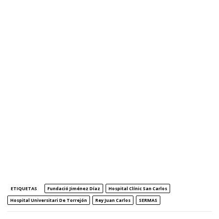
ETIQUETAS
Fundació Jiménez Díaz
Hospital Clínic San Carlos
Hospital Universitari De Torrejón
Rey Juan Carlos
SERMAS