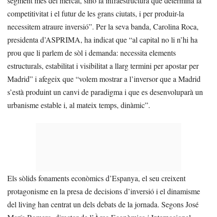
segment més del mercat, sinó la infraestructura que determina la
competitivitat i el futur de les grans ciutats, i per produir-la
necessitem atraure inversió”. Per la seva banda, Carolina Roca,
presidenta d’ASPRIMA, ha indicat que “al capital no li n’hi ha
prou que li parlem de sòl i demanda: necessita elements
estructurals, estabilitat i visibilitat a llarg termini per apostar per
Madrid” i afegeix que “volem mostrar a l’inversor que a Madrid
s’està produint un canvi de paradigma i que es desenvoluparà un
urbanisme estable i, al mateix temps, dinàmic”.
Els sòlids fonaments econòmics d’Espanya, el seu creixent
protagonisme en la presa de decisions d’inversió i el dinamisme
del living han centrat un dels debats de la jornada. Segons José