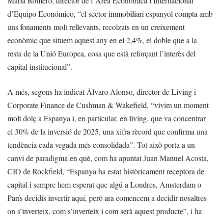
María Romero, director de l’Àrea Econòmica i Internacional
d’Equipo Económico, “el sector immobiliari espanyol compta amb
uns fonaments molt rellevants, recolzats en un creixement
econòmic que situem aquest any en el 2,4%, el doble que a la
resta de la Unió Europea, cosa que està reforçant l’interès del
capital institucional”.
A més, segons ha indicat Álvaro Alonso, director de Living i
Corporate Finance de Cushman & Wakefield, “vivim un moment
molt dolç a Espanya i, en particular, en living, que va concentrar
el 30% de la inversió de 2025, una xifra rècord que confirma una
tendència cada vegada més consolidada”. Tot això porta a un
canvi de paradigma en què, com ha apuntat Juan Manuel Acosta,
CIO de Rockfield, “Espanya ha estat històricament receptora de
capital i sempre hem esperat que algú a Londres, Amsterdam o
París decidís invertir aquí, però ara comencem a decidir nosaltres
on s’inverteix, com s’inverteix i com serà aquest producte”, i ha