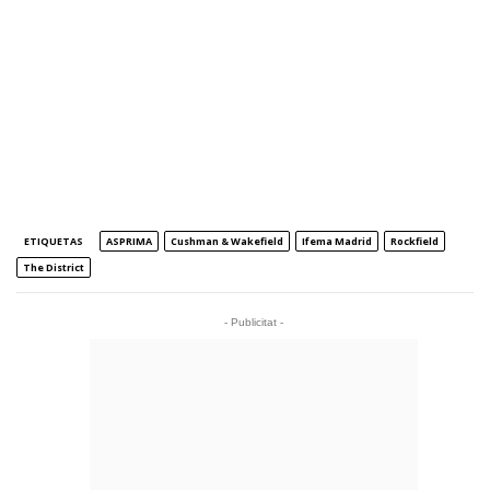
ETIQUETAS
ASPRIMA
Cushman & Wakefield
Ifema Madrid
Rockfield
The District
- Publicitat -