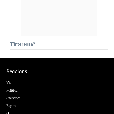
T’interessa?
Seccions
Vic
Política
Successos
Esports
Oci