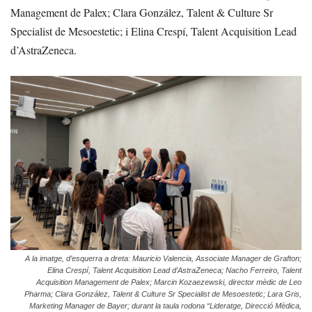
Management de Palex; Clara González, Talent & Culture Sr
Specialist de Mesoestetic; i Elina Crespí, Talent Acquisition Lead
d’AstraZeneca.
A la imatge, d’esquerra a dreta: Mauricio Valencia, Associate Manager de Grafton;
Elina Crespí, Talent Acquisition Lead d’AstraZeneca; Nacho Ferreiro, Talent
Acquisition Management de Palex; Marcin Kozaezewski, director mèdic de Leo
Pharma; Clara González, Talent & Culture Sr Specialist de Mesoestetic; Lara Gris,
Marketing Manager de Bayer; durant la taula rodona “Lideratge, Direcció Mèdica,