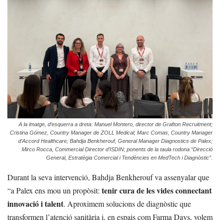
A la imatge, d’esquerra a dreta: Manuel Montero, director de Grafton Recruitment;
Cristina Gómez, Country Manager de ZOLL Medical; Marc Comas, Country Manager
d’Accord Healthcare; Bahdja Benkherouf, General Manager Diagnostics de Palex;
Mirco Rocca, Commercial Director d’ISDIN; ponents de la taula rodona “Direcció
General, Estratègia Comercial i Tendències en MedTech i Diagnòstic”.
Durant la seva intervenció, Bahdja Benkherouf va assenyalar que
tenir cura de les vides connectant
“a Palex ens mou un propòsit:
innovació i talent
. Aproximem solucions de diagnòstic que
transformen l’atenció sanitària i, en espais com Farma Days, volem