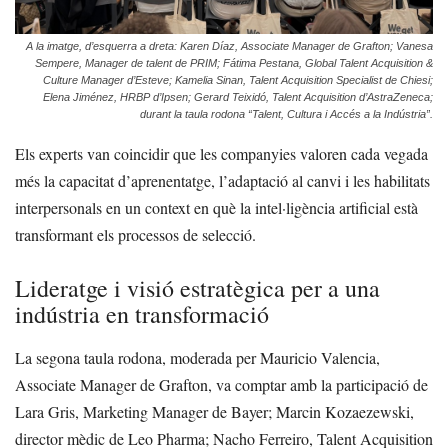
A la imatge, d’esquerra a dreta: Karen Díaz, Associate Manager de Grafton; Vanesa
Sempere, Manager de talent de PRIM; Fátima Pestana, Global Talent Acquisition &
Culture Manager d’Esteve; Kamelia Sinan, Talent Acquisition Specialist de Chiesi;
Elena Jiménez, HRBP d’Ipsen; Gerard Teixidó, Talent Acquisition d’AstraZeneca;
durant la taula rodona “Talent, Cultura i Accés a la Indústria”.
Els experts van coincidir que les companyies valoren cada vegada
més la capacitat d’aprenentatge, l’adaptació al canvi i les habilitats
interpersonals en un context en què la intel·ligència artificial està
transformant els processos de selecció.
Lideratge i visió estratègica per a una
indústria en transformació
La segona taula rodona, moderada per Mauricio Valencia,
Associate Manager de Grafton, va comptar amb la participació de
Lara Gris, Marketing Manager de Bayer; Marcin Kozaezewski,
director mèdic de Leo Pharma; Nacho Ferreiro, Talent Acquisition