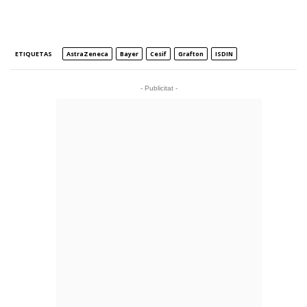
ETIQUETAS
AstraZeneca
Bayer
Cesif
Grafton
ISDIN
- Publicitat -