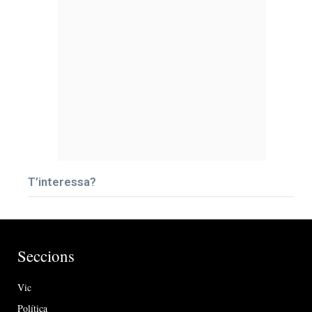
T’interessa?
Seccions
Vic
Política