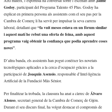
Jaime
Així mateix, l’esportista ha conversat sobre l’escenari amb
Godoy
, participant del Programa Talento 45 Plus. Godoy ha
explicat en primera persona als assistents com el seu pas per la
Cambra de Comerç li ha servit per impulsar la seva carrera
“fa vuit mesos estava en un fòrum similar
laboral, detallant que
i aquest matí he rebut una oferta de feina, amb aquest
programa vaig obtenir la confiança que podia aprendre coses
noves”
.
D’altra banda, els assistents han pogut conèixer les novetats
tecnològiques aplicades a la cerca d’ocupació gràcies a la
Joaquín Asensio
participació de
, responsable d’Intel·ligència
Artificial de la Fundació Más Sénior.
Álvaro
Per finalitzar la trobada, la clausura ha anat a càrrec de
Alonso
, secretari general de la Cambra de Comerç de Gijón.
Durant el seu discurs final, ha volgut destacar el compromís de