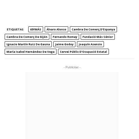
ETIQUETAS
65YMÁS
Álvaro Alonso
Cambra De Comerç D’Espanya
Cambra De Comerç De Gijón
Fernando Romay
Fundació Más Sénior
Ignacio Martín Ruiz De Gauna
Jaime Godoy
Joaquín Asensio
María Isabel Hernández De Vega
Servei Públic D’Ocupació Estatal
- Publicitat -