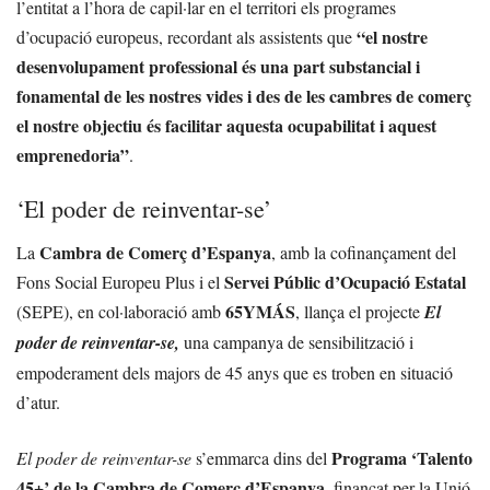
l’entitat a l’hora de capil·lar en el territori els programes
“el nostre
d’ocupació europeus, recordant als assistents que
desenvolupament professional és una part substancial i
fonamental de les nostres vides i des de les cambres de comerç
el nostre objectiu és facilitar aquesta ocupabilitat i aquest
emprenedoria”
.
‘El poder de reinventar-se’
Cambra de Comerç d’Espanya
La
, amb la cofinançament del
Servei Públic d’Ocupació Estatal
Fons Social Europeu Plus i el
65YMÁS
(SEPE), en col·laboració amb
, llança el projecte
El
poder de reinventar-se,
una campanya de sensibilització i
empoderament dels majors de 45 anys que es troben en situació
d’atur.
Programa ‘Talento
El poder de reinventar-se
s’emmarca dins del
45+’ de la Cambra de Comerç d’Espanya
, finançat per la Unió