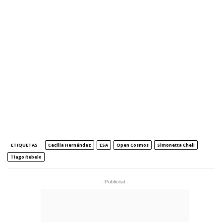
ETIQUETAS
Cecilia Hernández
ESA
Open Cosmos
Simonetta Cheli
Tiago Rebelo
- Publicitat -