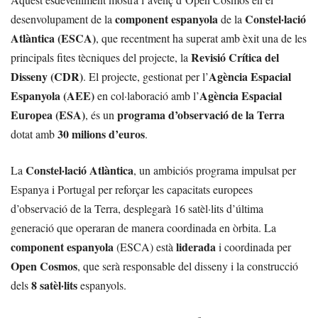
component espanyola
Constel·lació
desenvolupament de la
de la
Atlàntica (ESCA)
, que recentment ha superat amb èxit una de les
Revisió Crítica del
principals fites tècniques del projecte, la
Disseny (CDR)
Agència Espacial
. El projecte, gestionat per l’
Espanyola (AEE)
Agència Espacial
en col·laboració amb l’
Europea (ESA)
programa d’observació de la Terra
, és un
30 milions d’euros
dotat amb
.
Constel·lació Atlàntica
La
, un ambiciós programa impulsat per
Espanya i Portugal per reforçar les capacitats europees
d’observació de la Terra, desplegarà 16 satèl·lits d’última
generació que operaran de manera coordinada en òrbita. La
component espanyola
liderada
(ESCA) està
i coordinada per
Open Cosmos
, que serà responsable del disseny i la construcció
8 satèl·lits
dels
espanyols.