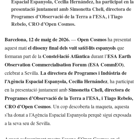
Espacial Espanyola, Cecilia Hernández, ha participat en la
presentació juntament amb Simonetta Cheli, directora de
Programes d’Observació de la Terra a l’ESA, i Tiago
Rebelo, CRO d’Open Cosmos.
Barcelona, 12 de maig de 2026.
Open Cosmos
—
ha presentat
el disseny final dels vuit satèl·lits espanyols
aquest matí
que
Constel·lació Atlàntica
ESA Earth
formaran part de la
durant l’
Observation Commercialisation Forum (ESA CommEO)
,
La directora de Programes i Indústria de
celebrat a Sevilla.
l’Agència Espacial Espanyola, Cecilia Hernández
, ha participat
Simonetta Cheli, directora de
en la presentació juntament amb
Programes d’Observació de la Terra a l’ESA, i Tiago Rebelo,
CRO d’Open Cosmos
. Un cop descoberta la maqueta, aquesta
s’ha donat a l’Agència Espacial Espanyola perquè sigui exposada
a la seva seu de Sevilla.
Aquest esdeveniment mostra l’avenç d’Open Cosmos en el