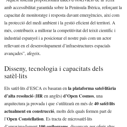
amb accessibilitat garantida sobre la Península Ibèrica, reforçant la
capacitat de monitoratge i resposta davant emergències, així com
la protecció del medi ambient i la gestió eficient del territori. A
més, contribueix a millorar la competitivitat del teixit científic i
industrial espanyol i a posicionar el nostre país com un actor
rellevant en el desenvolupament d’infraestructures espacials
avançades”, afegeix.
Disseny, tecnologia i capacitats dels
satèl·lits
la plataforma satel·litària
Els satèl·lits d’ESCA es basaran en
d’alta resolució
HR
d’Open Cosmos
(
en anglès)
, una
40 satèl·lits
arquitectura ja provada i que s’utilitzarà en més de
actualment en construcció
, molts dels quals formen part de
Open Constellation
l’
. Es tracta de microsatèl·lits
100 quilograms
d’aproximadament
, dissenyats per oferir altes