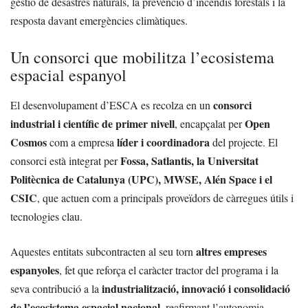
gestió de desastres naturals, la prevenció d’incendis forestals i la
resposta davant emergències climàtiques.
Un consorci que mobilitza l’ecosistema
espacial espanyol
consorci
El desenvolupament d’ESCA es recolza en un
industrial i científic de primer nivell
Open
, encapçalat per
Cosmos
líder i coordinadora
com a empresa
del projecte. El
Fossa, Satlantis, la Universitat
consorci està integrat per
Politècnica de Catalunya (UPC), MWSE, Alén Space i el
CSIC
, que actuen com a principals proveïdors de càrregues útils i
tecnologies clau.
altres empreses
Aquestes entitats subcontracten al seu torn
espanyoles
, fet que reforça el caràcter tractor del programa i la
industrialització, innovació i consolidació
seva contribució a la
de l’ecosistema espacial nacional
, reafirmant l’autonomia