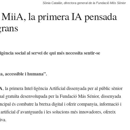
Sònia Catalán, directora general de la Fundació Més Sènior
 MiiA, la primera IA pensada
grans
ligència social al servei de qui més necessita sentir-se
a, accessible i humana”.
iA
, la primera Intel·ligència Artificial dissenyada per al públic sènior
ional gratuïta desenvolupada per la Fundació Más Sénior, dissenyada
ncipal és combatre la bretxa digital i oferir companyia, informació i
 artificial d’avantguarda i les solucions més innovadores, ofereix
iva.