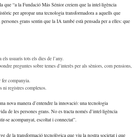
lla que “a la Fundació Más Sénior creiem que la intel·ligència
històric per apropar una tecnologia transformadora a aquells que
 persones grans sentin que la IA també està pensada per a elles: que
ls usuaris tots els dies de l’any.
ondre preguntes sobre temes d’interès per als sèniors, com pensions,
r fer companyia.
s ni registres complexos.
una nova manera d’entendre la innovació: una tecnologia
vida de les persones grans. No es tracta només d’intel·ligència
entir-se acompanyat, escoltat i connectat”.
e de la transformació tecnològica que viu la nostra societat i que