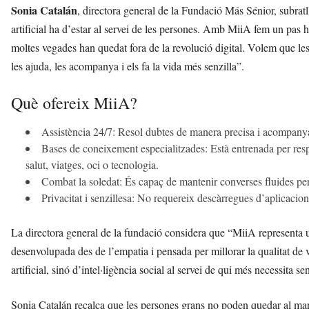
Sonia Catalán
, directora general de la Fundació Más Sénior, subrat
artificial ha d’estar al servei de les persones. Amb MiiA fem un pas 
moltes vegades han quedat fora de la revolució digital. Volem que les
les ajuda, les acompanya i els fa la vida més senzilla”.
Què ofereix MiiA?
Assistència 24/7: Resol dubtes de manera precisa i acompanya e
Bases de coneixement especialitzades: Està entrenada per resp
salut, viatges, oci o tecnologia.
Combat la soledat: És capaç de mantenir converses fluides pe
Privacitat i senzillesa: No requereix descàrregues d’aplicacion
La directora general de la fundació considera que “MiiA representa 
desenvolupada des de l’empatia i pensada per millorar la qualitat de 
artificial, sinó d’intel·ligència social al servei de qui més necessita s
Sonia Catalán recalca que les persones grans no poden quedar al marg