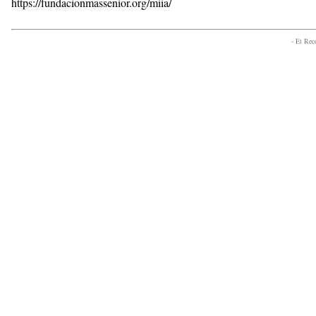
https://fundacionmassenior.org/miia/
- Et Re