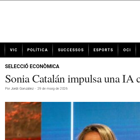
N
VIC
POLÍTICA
SUCCESSOS
ESPORTS
OCI
o
t
í
SELECCIÓ ECONÒMICA
c
Sonia Catalán impulsa una IA ce
i
e
Por
Jordi González
-
29 de maig de 2026
s
d
e
V
i
c
a
v