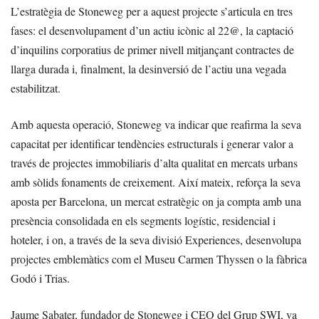
L’estratègia de Stoneweg per a aquest projecte s’articula en tres
fases: el desenvolupament d’un actiu icònic al 22@, la captació
d’inquilins corporatius de primer nivell mitjançant contractes de
llarga durada i, finalment, la desinversió de l’actiu una vegada
estabilitzat.
Amb aquesta operació, Stoneweg va indicar que reafirma la seva
capacitat per identificar tendències estructurals i generar valor a
través de projectes immobiliaris d’alta qualitat en mercats urbans
amb sòlids fonaments de creixement. Així mateix, reforça la seva
aposta per Barcelona, un mercat estratègic on ja compta amb una
presència consolidada en els segments logístic, residencial i
hoteler, i on, a través de la seva divisió Experiences, desenvolupa
projectes emblemàtics com el Museu Carmen Thyssen o la fàbrica
Godó i Trias.
Jaume Sabater, fundador de Stoneweg i CEO del Grup SWI, va