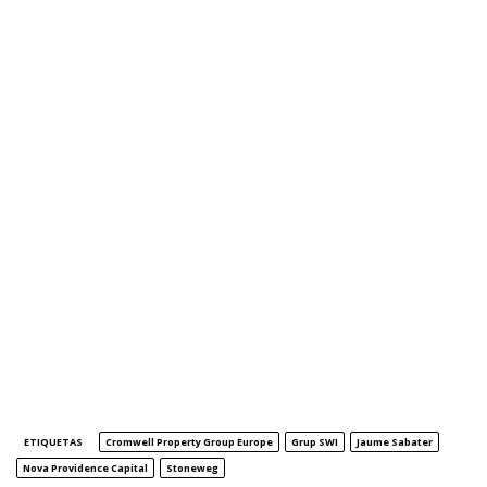
ETIQUETAS
Cromwell Property Group Europe
Grup SWI
Jaume Sabater
Nova Providence Capital
Stoneweg