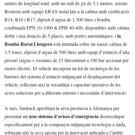
metres de longitud total, amb un radi de gir de 5,1 metres, seients
Bostrom amb equips ERAS instal·lats a la cabina amb certificació
R14, R16 i R17, dipòsit d’aigua de 1.300 litres i bomba
combinada FPN 10-1000 & FPH 40-400, disponibles amb cabina
la
doble i una dotació de 5 places, amb portes automàtiques; i
Bomba Rural Lleugera
està muntada sobre un xassís cabina de
3,5 tones, dipòsit d’aigua de 500 litres amb equip d’extinció d’alta
pressió (aigua + escuma) de 23 litres/minut a 190 bar accionat per
motor elèctric. El vehicle incorpora un kit de recàrrega de les
bateries del sistema d’extinció mitjançant el desplaçament del
vehicle, reflectint així la versatilitat i capacitat operativa de les
seves solucions per a diferents entorns i necessitats d’intervenció.
A més, Surtruck aprofitarà la seva presència a Alemanya per
nou sistema d’avisos d’emergència
presentar un
desenvolupat
específicament per a la companyia mitjançant tecnologia a mida,
reforçant així la seva aposta per la innovació aplicada a l’àmbit