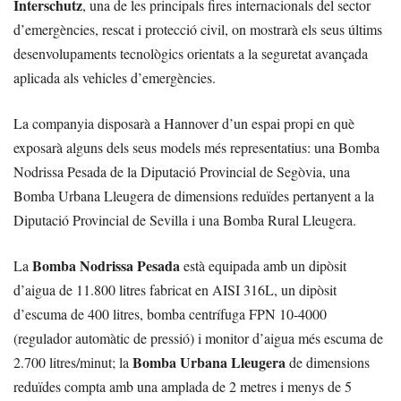
Interschutz
, una de les principals fires internacionals del sector
d’emergències, rescat i protecció civil, on mostrarà els seus últims
desenvolupaments tecnològics orientats a la seguretat avançada
aplicada als vehicles d’emergències.
La companyia disposarà a Hannover d’un espai propi en què
exposarà alguns dels seus models més representatius: una Bomba
Nodrissa Pesada de la Diputació Provincial de Segòvia, una
Bomba Urbana Lleugera de dimensions reduïdes pertanyent a la
Diputació Provincial de Sevilla i una Bomba Rural Lleugera.
Bomba Nodrissa Pesada
La
està equipada amb un dipòsit
d’aigua de 11.800 litres fabricat en AISI 316L, un dipòsit
d’escuma de 400 litres, bomba centrífuga FPN 10-4000
(regulador automàtic de pressió) i monitor d’aigua més escuma de
Bomba Urbana Lleugera
2.700 litres/minut; la
de dimensions
reduïdes compta amb una amplada de 2 metres i menys de 5