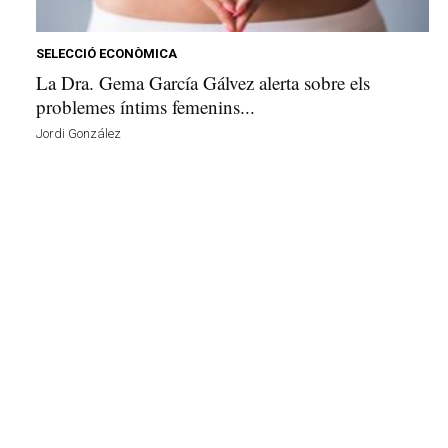
u
i
SELECCIÓ ECONÒMICA
La Dra. Gema García Gálvez alerta sobre els
problemes íntims femenins...
Jordi González