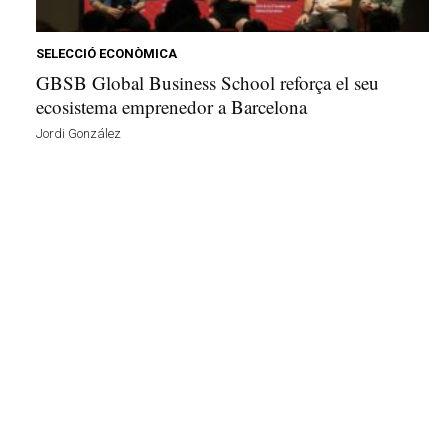
u
i
SELECCIÓ ECONÒMICA
GBSB Global Business School reforça el seu
ecosistema emprenedor a Barcelona
Jordi González