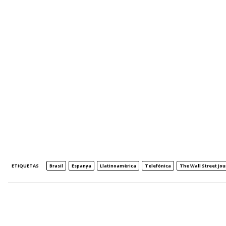
ETIQUETAS
Brasil
Espanya
Llatinoamèrica
Telefónica
The Wall Street Jou