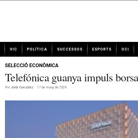
N
VIC
POLÍTICA
SUCCESSOS
ESPORTS
OCI
o
t
í
SELECCIÓ ECONÒMICA
c
Telefónica guanya impuls borsar
i
e
Por
Jordi González
-
17 de maig de 2026
s
d
e
V
i
c
a
v