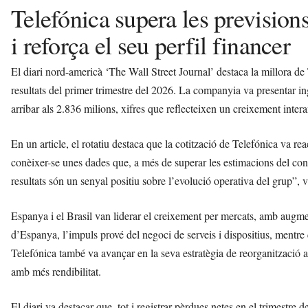
Telefónica supera les previsions 
i reforça el seu perfil financer
El diari nord-americà ‘The Wall Street Journal’ destaca la millora de
resultats del primer trimestre del 2026. La companyia va presentar in
arribar als 2.836 milions, xifres que reflecteixen un creixement intera
En un article, el rotatiu destaca que la cotització de Telefónica va re
conèixer-se unes dades que, a més de superar les estimacions del con
resultats són un senyal positiu sobre l’evolució operativa del grup”, v
Espanya i el Brasil van liderar el creixement per mercats, amb augme
d’Espanya, l’impuls prové del negoci de serveis i dispositius, mentre
Telefónica també va avançar en la seva estratègia de reorganització a 
amb més rendibilitat.
El diari va destacar que, tot i registrar pèrdues netes en el trimestr