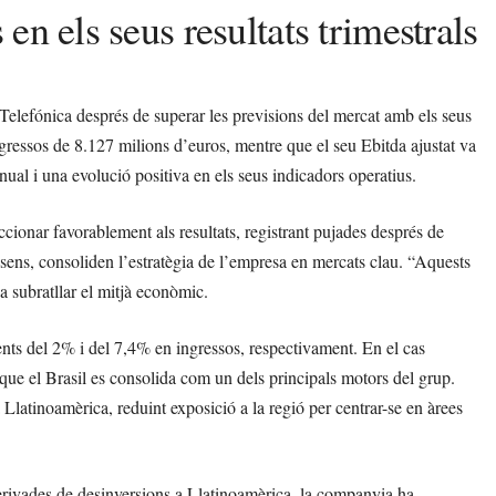
en els seus resultats trimestrals
 Telefónica després de superar les previsions del mercat amb els seus
gressos de 8.127 milions d’euros, mentre que el seu Ebitda ajustat va
nual i una evolució positiva en els seus indicadors operatius.
accionar favorablement als resultats, registrant pujades després de
sens, consoliden l’estratègia de l’empresa en mercats clau. “Aquests
a subratllar el mitjà econòmic.
nts del 2% i del 7,4% en ingressos, respectivament. En el cas
 que el Brasil es consolida com un dels principals motors del grup.
Llatinoamèrica, reduint exposició a la regió per centrar-se en àrees
e derivades de desinversions a Llatinoamèrica, la companyia ha