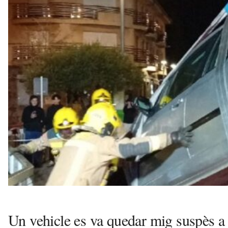
u
i
Un vehicle es va quedar mig suspès a 