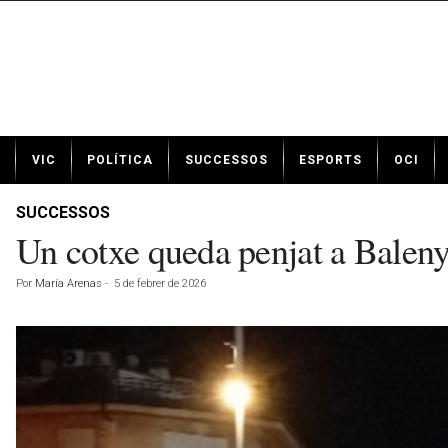
N
VIC
POLÍTICA
SUCCESSOS
ESPORTS
OCI
o
t
í
SUCCESSOS
c
Un cotxe queda penjat a Baleny
i
e
Por
María Arenas
-
5 de febrer de 2026
s
d
e
V
i
c
a
v