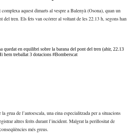
at complexa aquest dimarts al vespre a Balenyà (Osona), quan un
t del tren. Els fets van ocórrer al voltant de les 22.13 h, segons han
 quedat en equilibri sobre la barana del pont del tren (ahir, 22.13
Hi hem treballat 3 dotacions
#Bomberscat
ir la grua de l’autoescala, una eina especialitzada per a situacions
egistrar altres ferits durant l’incident. Malgrat la perillositat de
r conseqüències més greus.