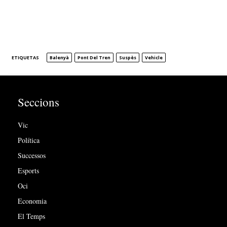
ETIQUETAS
Balenyà
Pont Del Tren
Suspès
Vehicle
Seccions
Vic
Política
Successos
Esports
Oci
Economia
El Temps