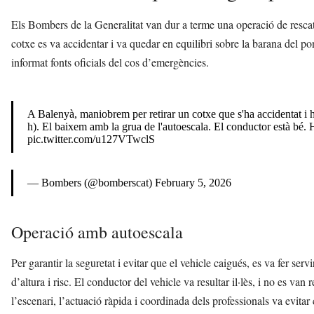
Els Bombers de la Generalitat van dur a terme una operació de resc
cotxe es va accidentar i va quedar en equilibri sobre la barana del pon
informat fonts oficials del cos d’emergències.
A Balenyà, maniobrem per retirar un cotxe que s'ha accidentat i ha
h). El baixem amb la grua de l'autoescala. El conductor està bé. 
pic.twitter.com/u127VTwclS
— Bombers (@bomberscat)
February 5, 2026
Operació amb autoescala
Per garantir la seguretat i evitar que el vehicle caigués, es va fer serv
d’altura i risc. El conductor del vehicle va resultar il·lès, i no es van r
l’escenari, l’actuació ràpida i coordinada dels professionals va evita