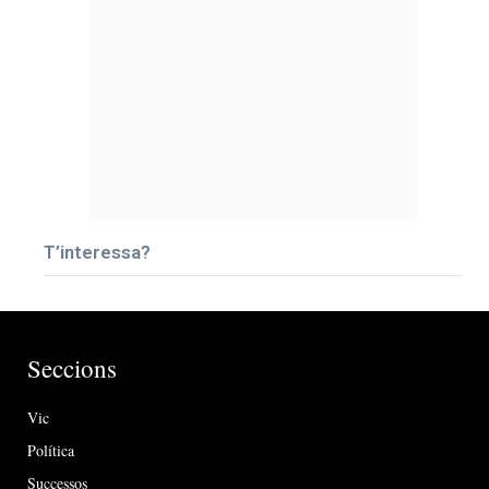
T’interessa?
Seccions
Vic
Política
Successos