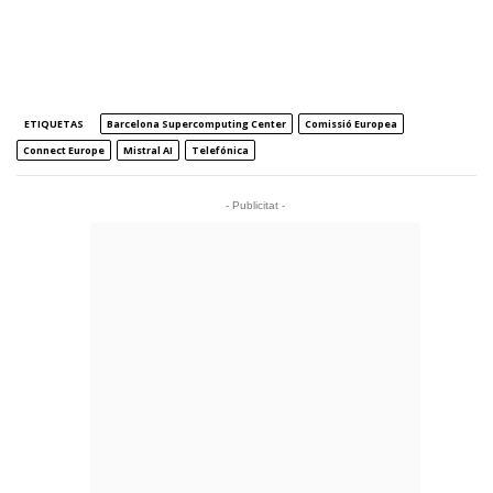
ETIQUETAS
Barcelona Supercomputing Center
Comissió Europea
Connect Europe
Mistral AI
Telefónica
- Publicitat -