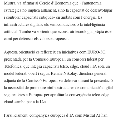
Murtra, va afirmar al Cercle d’Economia que «l’autonomia
estratègica no implica aïllament, sinó la capacitat de desenvolupar
i controlar capacitats crítiques» en àmbits com l’energia, les
infraestructures digitals, els semiconductors o la intel·ligència
artificial. També va sostenir que «construir tecnologia pròpia és el
camí per defensar els valors europeus».
Aquesta orientació es reflecteix en iniciatives com EURO-3C,
presentada per la Comissió Europea i un consorci liderat per
Telefónica, que integra capacitats telco, edge, cloud i IA sota un
model federat, obert i segur. Renate Nikolay, directora general
adjunta de la Comissió Europea, va defensar durant la presentació
la necessitat de promoure «infraestructures de comunicació digital
segures fetes a Europa» per aprofitar la convergència telco-edge-
cloud «amb i per a la IA».
Paral·lelament, companyies europees d’IA com Mistral AI han