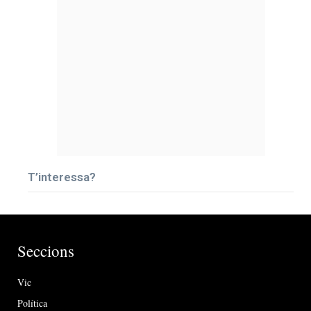
T’interessa?
Seccions
Vic
Política