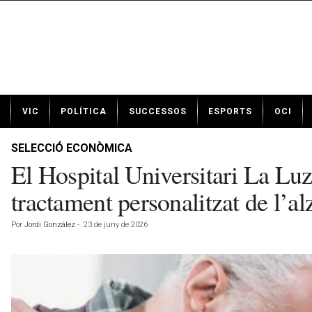
N
VIC
POLÍTICA
SUCCESSOS
ESPORTS
OCI
o
t
í
SELECCIÓ ECONÒMICA
c
El Hospital Universitari La Luz
i
e
tractament personalitzat de l’a
s
d
Por
Jordi González
-
23 de juny de 2026
e
V
i
c
a
v