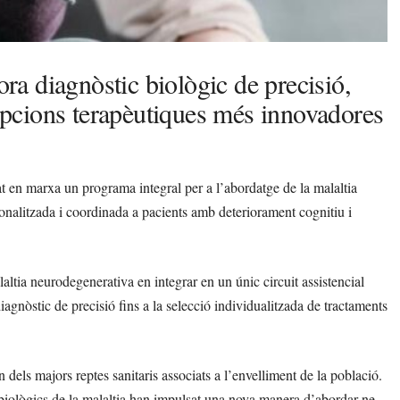
ora diagnòstic biològic de precisió,
 opcions terapèutiques més innovadores
 en marxa un programa integral per a l’abordatge de la malaltia
onalitzada i coordinada a pacients amb deteriorament cognitiu i
altia neurodegenerativa en integrar en un únic circuit assistencial
diagnòstic de precisió fins a la selecció individualitzada de tractaments
 dels majors reptes sanitaris associats a l’envelliment de la població.
biològics de la malaltia han impulsat una nova manera d’abordar-ne