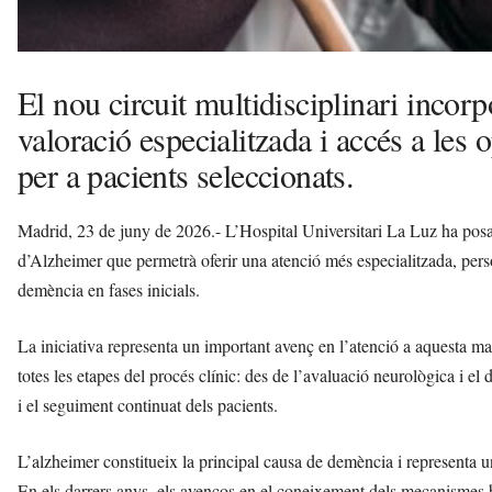
El nou circuit multidisciplinari incorp
valoració especialitzada i accés a les
per a pacients seleccionats.
Madrid, 23 de juny de 2026.- L’Hospital Universitari La Luz ha posat
d’Alzheimer que permetrà oferir una atenció més especialitzada, pers
demència en fases inicials.
La iniciativa representa un important avenç en l’atenció a aquesta mal
totes les etapes del procés clínic: des de l’avaluació neurològica i el 
i el seguiment continuat dels pacients.
L’alzheimer constitueix la principal causa de demència i representa un
En els darrers anys, els avenços en el coneixement dels mecanismes 