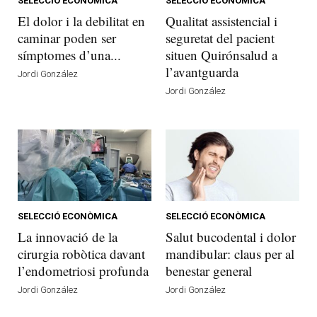
SELECCIÓ ECONÒMICA
SELECCIÓ ECONÒMICA
El dolor i la debilitat en
Qualitat assistencial i
caminar poden ser
seguretat del pacient
símptomes d’una...
situen Quirónsalud a
l’avantguarda
Jordi González
Jordi González
SELECCIÓ ECONÒMICA
SELECCIÓ ECONÒMICA
La innovació de la
Salut bucodental i dolor
cirurgia robòtica davant
mandibular: claus per al
l’endometriosi profunda
benestar general
Jordi González
Jordi González