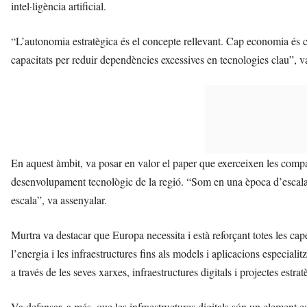
intel·ligència artificial.
“L’autonomia estratègica és el concepte rellevant. Cap economia és 
capacitats per reduir dependències excessives en tecnologies clau”, v
En aquest àmbit, va posar en valor el paper que exerceixen les comp
desenvolupament tecnològic de la regió. “Som en una època d’escal
escala”, va assenyalar.
Murtra va destacar que Europa necessita i està reforçant totes les cape
l’energia i les infraestructures fins als models i aplicacions especiali
a través de les seves xarxes, infraestructures digitals i projectes estr
Va defensar, a més, que les infraestructures digitals són un element ess