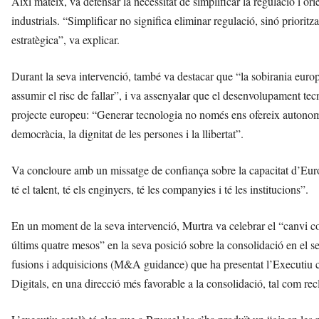
Així mateix, va defensar la necessitat de simplificar la regulació i ori
industrials. “Simplificar no significa eliminar regulació, sinó prioritz
estratègica”, va explicar.
Durant la seva intervenció, també va destacar que “la sobirania europe
assumir el risc de fallar”, i va assenyalar que el desenvolupament tec
projecte europeu: “Generar tecnologia no només ens ofereix autonomi
democràcia, la dignitat de les persones i la llibertat”.
Va concloure amb un missatge de confiança sobre la capacitat d’Euro
té el talent, té els enginyers, té les companyies i té les institucions”.
En un moment de la seva intervenció, Murtra va celebrar el “canvi c
últims quatre mesos” en la seva posició sobre la consolidació en el sec
fusions i adquisicions (M&A guidance) que ha presentat l’Executiu c
Digitals, en una direcció més favorable a la consolidació, tal com rec