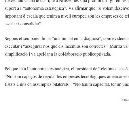
L’executiu català té clar que a Brussel·les s’ha produït un “gir en les 
suport a l’“autonomia estratègica”. Va afirmar que “si volem desenvo
important d’escala que tenim a nivell europeu són les empreses de tel
escalar i consolidar”.
Segons el seu parer, hi ha “unanimitat en la diagnosi”, com evidencia 
executar i “assegurar-nos que els incentius són correctes”. Murtra va 
simplificació i va apel·lar a la col·laboració publicoprivada.
Pel que fa a l’autonomia estratègica, el president de Telefónica sosté
“No som capaços de regular les empreses tecnològiques americanes de
Estats Units en assumptes bilaterals”. “No tenim capacitat, tenim unes v
- Et Re