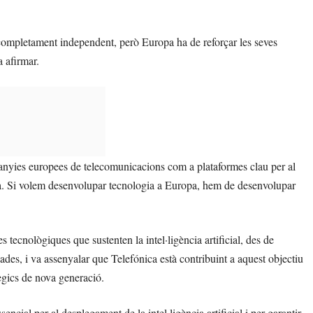
completament independent, però Europa ha de reforçar les seves
a afirmar.
anyies europees de telecomunicacions com a plataformes clau per al
a. Si volem desenvolupar tecnologia a Europa, hem de desenvolupar
s tecnològiques que sustenten la intel·ligència artificial, des de
tzades, i va assenyalar que Telefónica està contribuint a aquest objectiu
atègics de nova generació.
encial per al desplegament de la intel·ligència artificial i per garantir