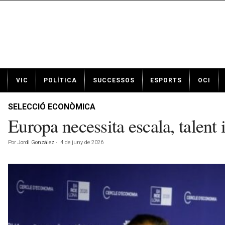
N
VIC
POLÍTICA
SUCCESSOS
ESPORTS
OCI
o
t
í
SELECCIÓ ECONÒMICA
c
Europa necessita escala, talent i 
i
e
Por
Jordi González
-
4 de juny de 2026
s
d
e
V
i
c
a
v