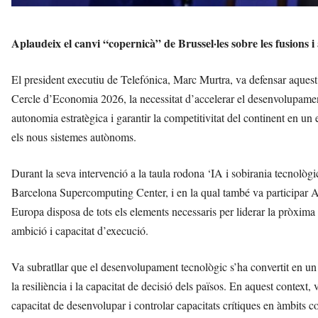
Aplaudeix el canvi “copernicà” de Brussel·les sobre les fusions i
El president executiu de Telefónica, Marc Murtra, va defensar aquest 
Cercle d’Economia 2026, la necessitat d’accelerar el desenvolupament
autonomia estratègica i garantir la competitivitat del continent en un e
els nous sistemes autònoms.
Durant la seva intervenció a la taula rodona ‘IA i sobirania tecnològ
Barcelona Supercomputing Center, i en la qual també va participar A
Europa disposa de tots els elements necessaris per liderar la pròxim
ambició i capacitat d’execució.
Va subratllar que el desenvolupament tecnològic s’ha convertit en un 
la resiliència i la capacitat de decisió dels països. En aquest context
capacitat de desenvolupar i controlar capacitats crítiques en àmbits co