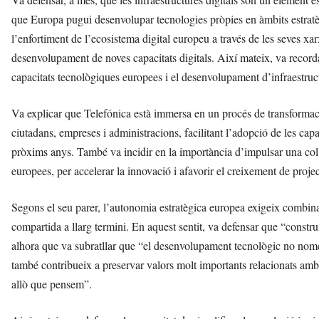
que Europa pugui desenvolupar tecnologies pròpies en àmbits estratèg
l’enfortiment de l’ecosistema digital europeu a través de les seves xarx
desenvolupament de noves capacitats digitals. Així mateix, va recordar
capacitats tecnològiques europees i el desenvolupament d’infraestruct
Va explicar que Telefónica està immersa en un procés de transformaci
ciutadans, empreses i administracions, facilitant l’adopció de les capa
pròxims anys. També va incidir en la importància d’impulsar una col·l
europees, per accelerar la innovació i afavorir el creixement de proje
Segons el seu parer, l’autonomia estratègica europea exigeix combinar 
compartida a llarg termini. En aquest sentit, va defensar que “constru
alhora que va subratllar que “el desenvolupament tecnològic no només
també contribueix a preservar valors molt importants relacionats amb l
allò que pensem”.