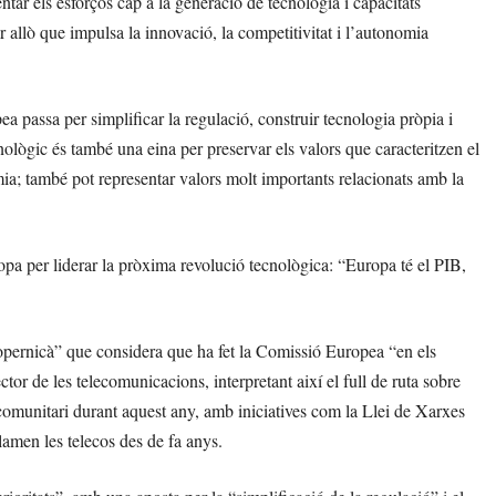
entar els esforços cap a la generació de tecnologia i capacitats
ar allò que impulsa la innovació, la competitivitat i l’autonomia
a passa per simplificar la regulació, construir tecnologia pròpia i
nològic és també una eina per preservar els valors que caracteritzen el
a; també pot representar valors molt importants relacionats amb la
pa per liderar la pròxima revolució tecnològica: “Europa té el PIB,
opernicà” que considera que ha fet la Comissió Europea “en els
tor de les telecomunicacions, interpretant així el full de ruta sobre
omunitari durant aquest any, amb iniciatives com la Llei de Xarxes
lamen les telecos des de fa anys.