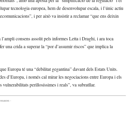
prioritats”, amb una aposta per la “simplificació de la regulació” i el
lupar tecnologia europea, hem de desenvolupar escala, i l’únic actiu
ecomunicacions”, i per això va insistir a reclamar “que ens deixin
l’ampli consens assolit pels informes Letta i Draghi, i ara toca
fer una crida a superar la “por d’assumir riscos” que implica la
 que Europa té una “debilitat gegantina” davant dels Estats Units.
s d’Europa, i només cal mirar les negociacions entre Europa i els
ulnerabilitats perillosíssimes i reals”, va subratllar.
comanem -