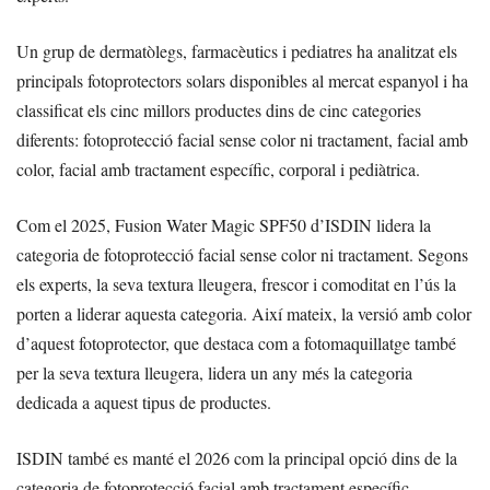
Un grup de dermatòlegs, farmacèutics i pediatres ha analitzat els
principals fotoprotectors solars disponibles al mercat espanyol i ha
classificat els cinc millors productes dins de cinc categories
diferents: fotoprotecció facial sense color ni tractament, facial amb
color, facial amb tractament específic, corporal i pediàtrica.
Com el 2025, Fusion Water Magic SPF50 d’ISDIN lidera la
categoria de fotoprotecció facial sense color ni tractament. Segons
els experts, la seva textura lleugera, frescor i comoditat en l’ús la
porten a liderar aquesta categoria. Així mateix, la versió amb color
d’aquest fotoprotector, que destaca com a fotomaquillatge també
per la seva textura lleugera, lidera un any més la categoria
dedicada a aquest tipus de productes.
ISDIN també es manté el 2026 com la principal opció dins de la
categoria de fotoprotecció facial amb tractament específic.