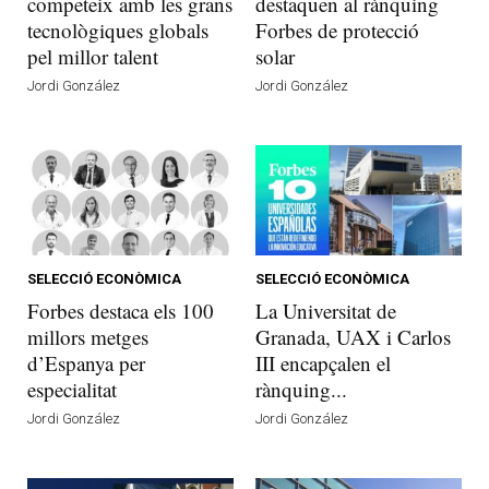
competeix amb les grans
destaquen al rànquing
tecnològiques globals
Forbes de protecció
pel millor talent
solar
Jordi González
Jordi González
SELECCIÓ ECONÒMICA
SELECCIÓ ECONÒMICA
Forbes destaca els 100
La Universitat de
millors metges
Granada, UAX i Carlos
d’Espanya per
III encapçalen el
especialitat
rànquing...
Jordi González
Jordi González