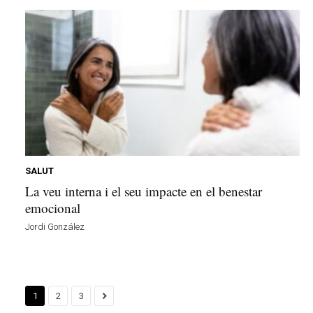
SALUT
La veu interna i el seu impacte en el benestar
emocional
Jordi González
1
2
3