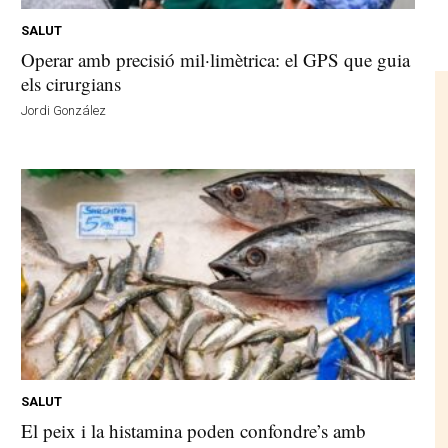
SALUT
Operar amb precisió mil·limètrica: el GPS que guia
els cirurgians
Jordi González
SALUT
El peix i la histamina poden confondre’s amb