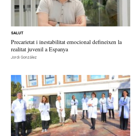
u
i
SALUT
Precarietat i inestabilitat emocional defineixen la
realitat juvenil a Espanya
Jordi González