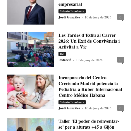
empresarial
Selecció Econòmica
Jordi González
-
10 de juny de 2026
0
Les Tardes d’Estiu al Carrer
2026: Un Èxit de Convivència i
Activitat a Vic
Oci
Redacció
-
10 de juny de 2026
0
Incorporació del Centro
Creciendo Madrid potencia la
Pediatria a Ruber Internacional
Centro Médico Habana
Selecció Econòmica
Jordi González
-
10 de juny de 2026
0
Taller ‘El poder de reinventar-
se’ per a aturats +45 a Gijón