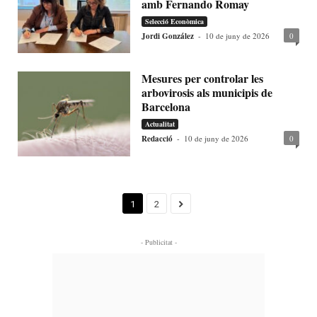
amb Fernando Romay
Selecció Econòmica
Jordi González
-
10 de juny de 2026
0
Mesures per controlar les
arbovirosis als municipis de
Barcelona
Actualitat
Redacció
-
10 de juny de 2026
0
1
2
- Publicitat -