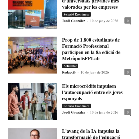
d’universitats privades més
valorades per les empreses
Selecció Econòmica
Jordi González
-
10 de juny de 2026
0
Prop de 1.800 estudiants de
Formació Professional
participen en la 8a edició de
MetròpolisFPLab
Actualitat
Redacció
-
10 de juny de 2026
0
Els microcrèdits impulsen
l’autoocupació entre els joves
espanyols
Selecció Econòmica
Jordi González
-
10 de juny de 2026
0
L’avanç de la IA impulsa la
transformació de l’educació