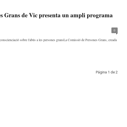
es Grans de Vic presenta un ampli programa
0
la conscienciació sobre l'abús a les persones gransLa Comissió de Persones Grans, creada
Página 1 de 2