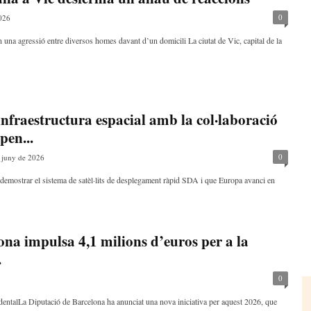
0
026
en una agressió entre diversos homes davant d’un domicili La ciutat de Vic, capital de la
infraestructura espacial amb la col·laboració
pen...
0
 juny de 2026
à demostrar el sistema de satèl·lits de desplegament ràpid SDA i que Europa avanci en
na impulsa 4,1 milions d’euros per a la
.
0
identalLa Diputació de Barcelona ha anunciat una nova iniciativa per aquest 2026, que