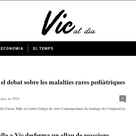
ECONOMIA
EL TEMPS
el debat sobre les malalties rares pediàtriques
0
 juny de 2026
ornada Únicas Talks al Centro Galego de Arte Contemporáneo de Santiago de Compostel·la.
la a Vic desferma un allau de reaccions