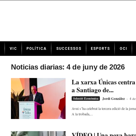
N
VIC
POLÍTICA
SUCCESSOS
ESPORTS
OCI
o
t
í
Noticias diarias: 4 de juny de 2026
c
i
La xarxa Únicas centra 
e
a Santiago de...
s
d
Selecció Econòmica
Jordi González
-
4 de
e
V
Avui s’ha celebrat la tercera edició de la j
A la trobada,...
i
c
a
v
VÍDEO | Una nova baral