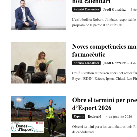
nou calendari
Selecció Econòmica
Jordi González
-
4 de
L'exfutbolista Roberto Jiménez, responsable d
proposta de la patronal de clubs als...
Noves competències marq
farmacèutic
Selecció Econòmica
Jordi González
-
4 de
Cesif i Grafton reuneixen líders del sector f
Bayer, ISDIN, Esteve, Ipsen, Chiesi, Leo Ph
Obre el termini per pr
d’Esport 2026
Esports
Redacció
-
4 de juny de 2026
Obre el termini per a les candidatures dels P
de candidatures...