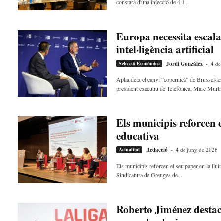
constarà d'una injecció de 4,1...
Europa necessita escala,
intel·ligència artificial
Selecció Econòmica
Jordi González
-
4 de
Aplaudeix el canvi “copernicà” de Brussel·les
president executiu de Telefónica, Marc Murtra
Els municipis reforcen e
educativa
Actualitat
Redacció
-
4 de juny de 2026
Els municipis reforcen el seu paper en la llu
Sindicatura de Greuges de...
Roberto Jiménez destaca