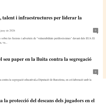
 talent i infraestructures per liderar la
0
 juny de 2026
 sobre les fusions i adverteix de "vulnerabilitats perillosíssimes" davant dels EUA El
, va...
l seu paper en la lluita contra la segregació
0
ita contra la segregació educativaLa Diputació de Barcelona, en col·laboració amb la
 la protecció del descans dels jugadors en el