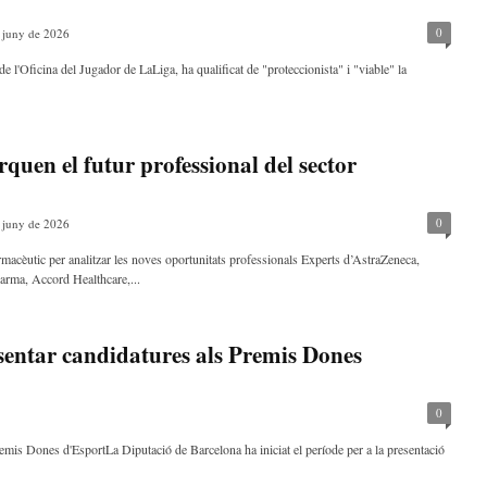
0
 juny de 2026
e l'Oficina del Jugador de LaLiga, ha qualificat de "proteccionista" i "viable" la
uen el futur professional del sector
0
 juny de 2026
armacèutic per analitzar les noves oportunitats professionals Experts d’AstraZeneca,
arma, Accord Healthcare,...
esentar candidatures als Premis Dones
0
remis Dones d'EsportLa Diputació de Barcelona ha iniciat el període per a la presentació