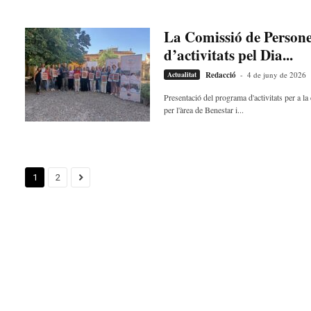
La Comissió de Person
d’activitats pel Dia...
Actualitat
Redacció
-
4 de juny de 2026
Presentació del programa d'activitats per a 
per l'àrea de Benestar i...
1
2