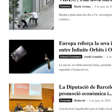
u
Successos
María Arenas
-
4 de juny de 2
i
Baralla a plena llum del dia a Vic: investigu
comarca...
Europa reforça la seva 
entre Infinite Orbits i O
Selecció Econòmica
Jordi González
-
4 de
La missió, en òrbita terrestre baixa, permetr
capacitats d’inspecció en...
La Diputació de Barcelo
promoció econòmica i..
Economia
Redacció
-
4 de juny de 2026
Una Inversió Significativa per al Vallès Occ