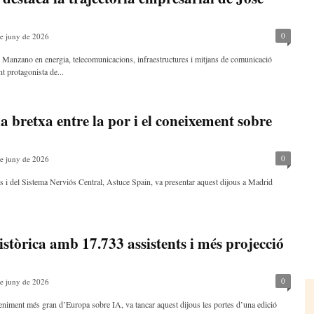
0
e juny de 2026
is Manzano en energia, telecomunicacions, infraestructures i mitjans de comunicació
t protagonista de...
a bretxa entre la por i el coneixement sobre
0
e juny de 2026
 i del Sistema Nerviós Central, Astuce Spain, va presentar aquest dijous a Madrid
stòrica amb 17.733 assistents i més projecció
0
e juny de 2026
iment més gran d’Europa sobre IA, va tancar aquest dijous les portes d’una edició