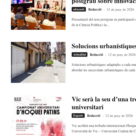
postgrau sobre innovaci
educació
Redacció
-
12 de juny de 2026
Presentació del nou postgrau en participació 
de la Ciència Política i la...
Solucions urbanístiques
Actualitat
Redacció
-
12 de juny de 2026
Solucions urbanístiques adaptades a cada mun
abordar les necessitats urbanístiques de cada 
Vic serà la seu d’una t
universitari
Esports
Redacció
-
12 de juny de 2026
Vic acollirà una trobada internacional d'hoqu
Universitat de Vic – Universitat Central de