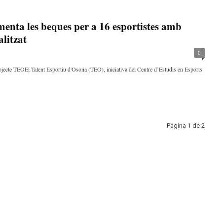
nta les beques per a 16 esportistes amb
litzat
0
ojecte TEOEl Talent Esportiu d'Osona (TEO), iniciativa del Centre d’Estudis en Esports
Página 1 de 2