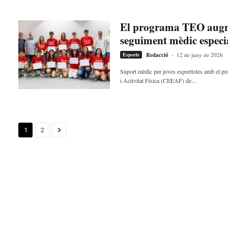
El programa TEO augme
seguiment mèdic especia
Esports
Redacció
-
12 de juny de 2026
Suport mèdic per joves esportistes amb el pr
i Activitat Física (CEEAF) de...
1
2