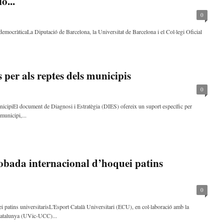
ó...
0
democràticaLa Diputació de Barcelona, la Universitat de Barcelona i el Col·legi Oficial
 per als reptes dels municipis
0
icipiEl document de Diagnosi i Estratègia (DIES) ofereix un suport específic per
municipi,...
robada internacional d’hoquei patins
0
ei patins universitarisL'Esport Català Universitari (ECU), en col·laboració amb la
 Catalunya (UVic-UCC)...