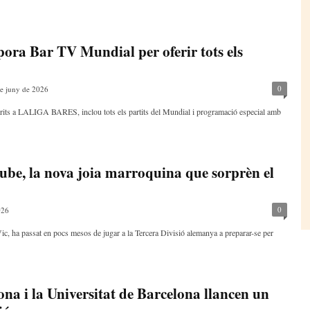
a Bar TV Mundial per oferir tots els
0
e juny de 2026
dherits a LALIGA BARES, inclou tots els partits del Mundial i programació especial amb
ube, la nova joia marroquina que sorprèn el
0
026
 ha passat en pocs mesos de jugar a la Tercera Divisió alemanya a preparar-se per
na i la Universitat de Barcelona llancen un