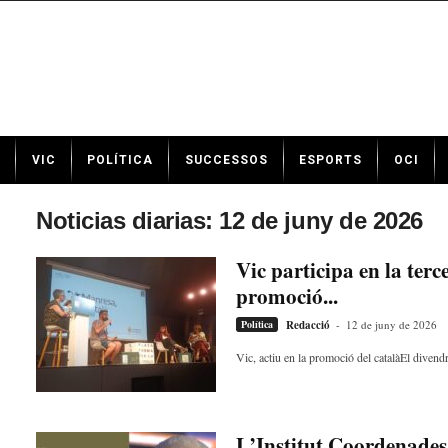
N
VIC
POLÍTICA
SUCCESSOS
ESPORTS
OCI
o
t
í
Noticias diarias: 12 de juny de 2026
c
i
Vic participa en la ter
e
promoció...
s
d
Política
Redacció
-
12 de juny de 2026
e
V
Vic, actiu en la promoció del catalàEl divendr
i
c
a
v
L’Institut Coordenades 