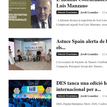
u
Luis Manzano
i
Selecció Econòmica
Jordi González
-
12 d
- L'informe destaca la trajectòria de José Lu
L'empresari argentí José Luis Manzano, recen
Astuce Spain alerta de l
els...
Selecció Econòmica
Jordi González
-
12 d
L’Associació de Pacients de Tumors Cerebrals
l’enquesta 'Percepció Social dels Tumors...
DES tanca una edició hi
internacional per a...
Selecció Econòmica
Jordi González
-
12 d
DES–Digital Enterprise Show 2026, l’esdeven