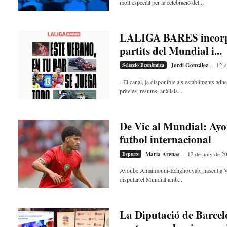
molt especial per la celebració del...
LALIGA BARES incorpor
partits del Mundial i...
Selecció Econòmica
Jordi González
-
12 d
- El canal, ja disponible als establiments a
prèvies, resums, anàlisis...
De Vic al Mundial: Ayo
futbol internacional
Esports
María Arenas
-
12 de juny de 2
Ayoube Amaimouni-Echghouyab, nascut a Vic,
disputar el Mundial amb...
La Diputació de Barcelo